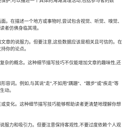
保护,可以描述一个具体的海滩清理活动,包括参与者的数
画面。在描述一个地方或事物时,尝试包含视觉、听觉、嗅觉、
读者仿佛身临其境。
加文章的说服力。但要注意,这些数据应该是相关且可信的。在
支持你的论点。
复杂的概念。这种细节描写技巧不仅能增加文章的趣味性,还
词。例如,与其说"走",不如用"蹒跚"、"踱步"或"疾走"等
生动。
征或变化。这种细节描写技巧能够帮助读者更清楚地理解你想
说服力和吸引力。但要注意保持客观性,不要过度依赖个人观