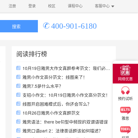
注册
登录
校区
课程中心
客服中心
400-901-6180
搜索
阅读排行榜
×
10月19日雅思大作文真题参考范文：我们必须少使用化石燃料吗？
雅思小作文高分范文：线图来了！
网络优惠
雅思7.5是什么水平？
×
支招小作文：10月19日雅思小作文高分范文！
预约试听
线图开启困难模式后，你还会写么？
10月26日雅思小作文真题范文
雅思
雅思语法：there be句型中频现的双谓语错误
雅思口语part 2：法律类话题该如何描述？
托福