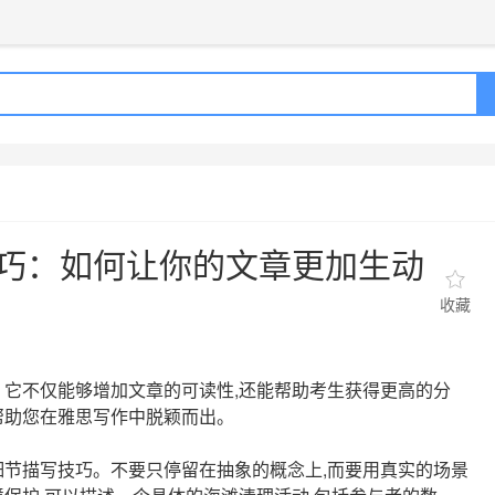
获取验证码
请妥善保存您的密码
3.请使用其他账号登录
4.请联系官方客服
登录
登录
下一步
立即登录
知道了
保存新密码
密码登录
验证码登录
收不到验证码?
忘记密码?
为了确保您的帐号安全
收不到验证码?
请勿将帐号信息提供给他人/机构
忘记密码?
首次登录自动注册
巧：如何让你的文章更加生动
收藏
。它不仅能够增加文章的可读性,还能帮助考生获得更高的分
帮助您在雅思写作中脱颖而出。
细节描写技巧。不要只停留在抽象的概念上,而要用真实的场景