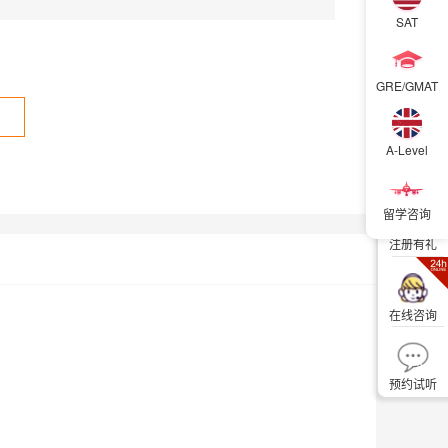
SAT
徐东13楼
徐东19楼
中南16楼
二七
留学汉口
留学武昌
GRE/GMAT
A-Level
立即购买
留学咨询
注册有礼
在线咨询
预约试听