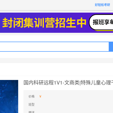
获取验证码
请妥善保存您的密码
3.请使用其他账号登录
好轻松考研
4.请联系官方客服
登录
登录
下一步
立即登录
知道了
提交预约
保存新密码
密码登录
验证码登录
收不到验证码?
忘记密码?
为了确保您的帐号安全
收不到验证码?
请勿将帐号信息提供给他人/机构
忘记密码?
首次登录自动注册
文商类|特殊儿童心理干预与教育方案探索
国内科研远程1V1-文商类|特殊儿童心
价格
班型
赠送