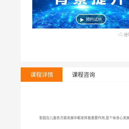
上课地区
武广40楼
武广48楼
武广28
预约试听
中南22楼
中南35楼
华科
分
全封闭
课程详情
课程咨询
家庭在儿童各方面发展中都发挥着重要作用,是个体身心发展