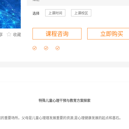
楼
武大2楼
武大3楼
武大4楼
鲁巷2楼
鲁巷3楼
上课时间
上课校区
选择
丰颐
湖大
汉阳
枫叶
南湖
司门口
光谷
课程咨询
立即购买
享
收藏
课程咨询
特殊儿童心理干预与教育方案探索
的重要场所。父母是儿童心理理发展重要的资源,是心理健康发展的起点和基石。