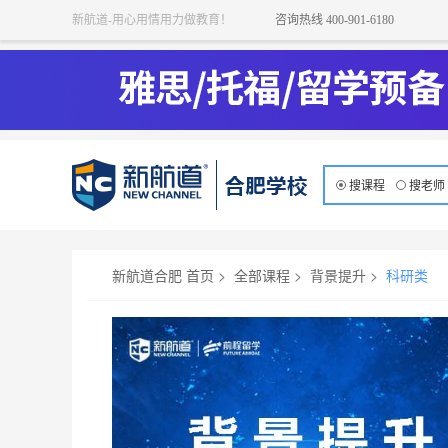
新航道-用心用情用力做教育！
咨询热线 400-901-6180
搜课程
搜老师
国内科研远程1V1-
新航道合肥 首页
>
全部课程
>
背景提升
>
科研类
上课时间